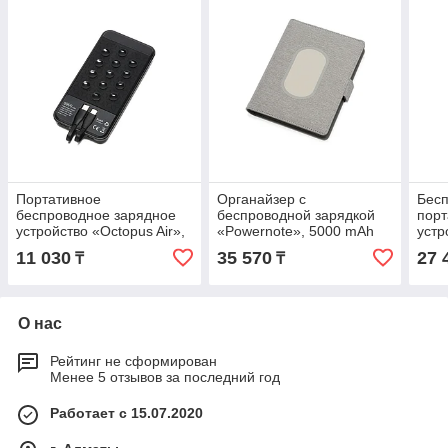
Портативное
Органайзер с
Бес
беспроводное зарядное
беспроводной зарядкой
порт
устройство «Octopus Air»,
«Powernote», 5000 mAh
устр
5000 mAh
стан
11 030
35 570
27 
₸
₸
mAh
О нас
Рейтинг не сформирован
Менее 5 отзывов за последний год
Работает с 15.07.2020