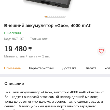
Внешний аккумулятор «Geo», 4000 mAh
В наличии
Код: 967107
Только опт
19 480
₸
Минимальный заказ — 2 шт.
Описание
Характеристики
Доставка
Оплата
Усл
Описание
Внешний аккумулятор «Geo», емкостью 4000 mAh обеспечит
Ваш гаджет энергией в тот самый неподходящий момент,
когда до розетки уже далеко, а звонок нужно сделать здесь и
сейчас. Революционный дизайн портативного зарядного