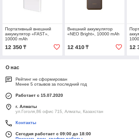
Портативный внешний
Внешний аккумулятор
Пор
аккумулятор «FAST»,
«NEO Bright», 10000 mAh
акку
10000 mAh
100
12 350
12 410
12 
₸
₸
О нас
Рейтинг не сформирован
Менее 5 отзывов за последний год
Работает с 15.07.2020
г. Алматы
ул.Гоголя,86 офис 715, Алматы, Казахстан
Контакты
Сегодня работает с 09:00 до 18:00
Показать весь график работы