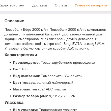
Характеристики
Доставка
Оплата
Условия возврата
Описание
Повербанк Edge 2000 мАч. Повербанк 2000 мАч в компактном
дизайне с литий-ионной батареей, достаточно мощной для
зарядки смартфонов, МР3 плееров и других девайсов. В
комплекте кабель юсб - микро юсб. Вход 5V/1A, выход 5V/1A.
Упакован в белую картонную коробку. АБС пластик.
Характеристики
Производство:
Товар зарубежного производства
Вес:
100г
Вид нанесения:
Тампопечать, УФ-печать
Цвет товара:
зеленый лайм/черный
Материал товара:
АБС пластик
Размер товара (см):
9,7 х 2,7 х 2,2см
Упаковка
Вид упаковки:
Транспортная упаковка