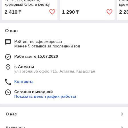
кремовый блок, в клетку
крем
2 410
1 290
2 2
₸
₸
О нас
Рейтинг не сформирован
Менее 5 отзывов за последний год
Работает с 15.07.2020
г. Алматы
ул.Гоголя,86 офис 715, Алматы, Казахстан
Контакты
Сегодня выходной
Показать весь график работы
О нас