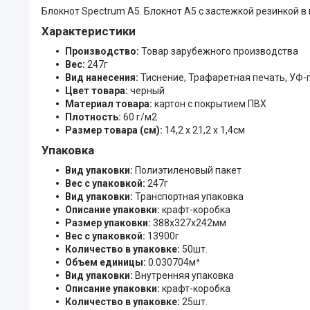
Блокнот Spectrum A5. Блокнот А5 с застежкой резинкой в 
Характеристики
Производство:
Товар зарубежного производства
Вес:
247г
Вид нанесения:
Тиснение, Трафаретная печать, УФ-
Цвет товара:
черный
Материал товара:
картон с покрытием ПВХ
Плотность:
60 г/м2
Размер товара (см):
14,2 х 21,2 х 1,4см
Упаковка
Вид упаковки:
Полиэтиленовый пакет
Вес с упаковкой:
247г
Вид упаковки:
Транспортная упаковка
Описание упаковки:
крафт-коробка
Размер упаковки:
388x327x242мм
Вес с упаковкой:
13900г
Количество в упаковке:
50шт.
Объем единицы:
0.030704м³
Вид упаковки:
Внутренняя упаковка
Описание упаковки:
крафт-коробка
Количество в упаковке:
25шт.