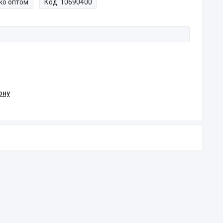
ко оптом
Код:
10690400
ону