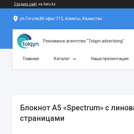
Создать сайт
на Satu.kz
ул.Гоголя,86 офис 715, Алматы, Казахстан
Рекламное агентство "Tolqyn advertising"
Главная
Каталог
Наша презентация
Блокнот А5 «Spectrum» с лино
страницами