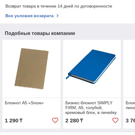
Возврат товара в течение 14 дней по договоренности
Все условия возврата
Подобные товары компании
Блокнот А5 «Snow»
Бизнес-блокнот SIMPLY
Блок
FIRM, А5, голубой,
лин
кремовый блок, в линейку
1 290
2 280
3 7
₸
₸