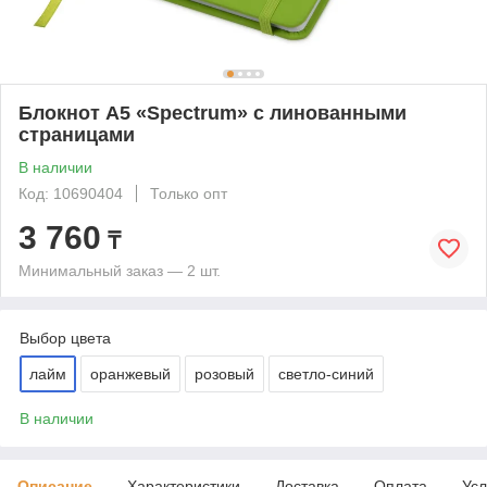
Блокнот А5 «Spectrum» с линованными
страницами
В наличии
Код: 10690404
Только опт
3 760
₸
Минимальный заказ — 2 шт.
Выбор цвета
лайм
оранжевый
розовый
светло-синий
В наличии
Описание
Характеристики
Доставка
Оплата
Усл